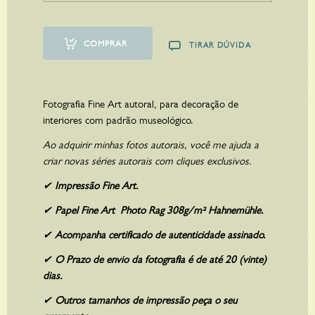
A partir de
R$
1.920,00
COMPRAR
TIRAR DÚVIDA
Fotografia Fine Art autoral, para decoração de
interiores com padrão museológico.
Ao adquirir minhas fotos autorais, você me ajuda a
criar novas séries autorais com cliques exclusivos.
✔
Impressão Fine Art.
✔
Papel Fine Art Photo Rag 308g/m² Hahnemühle.
✔
Acompanha certificado de autenticidade assinado.
✔
O Prazo de envio da fotografia é de até 20 (vinte)
dias.
ON THE MOVE
✔
Outros tamanhos de impressão peça o seu
A partir de