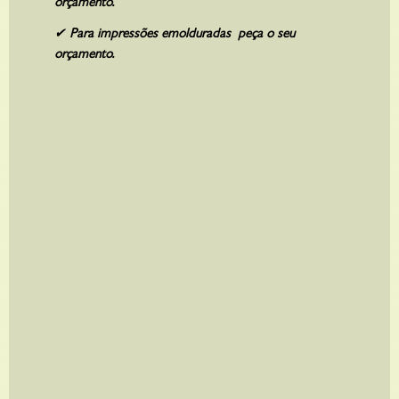
orçamento.
R$
960,00
✔
Para impressões emolduradas peça o seu
orçamento.
ON THE MOVE
A partir de
R$
960,00