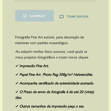
A partir de
R$
1.920,00
COMPRAR
TIRAR DÚVIDA
Fotografia Fine Art autoral, para decoração de
interiores com padrão museológico.
Ao adquirir minhas fotos autorais, você ajuda os
meus projetos fotográficos e trazer novos cliques.
✔
Impressão Fine Art.
✔
Papel Fine Art Photo Rag 308g/m² Hahnemühle.
✔
Acompanha certificado de autenticidade assinado.
✔
O Prazo de envio da fotografia é de até 20 (vinte)
dias.
ON THE MOVE
✔
Outros tamanhos de impressão peça o seu
A partir de