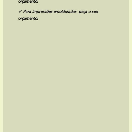
orçamento.
R$
960,00
✔
Para impressões emolduradas peça o seu
orçamento.
ON THE MOVE
A partir de
R$
960,00